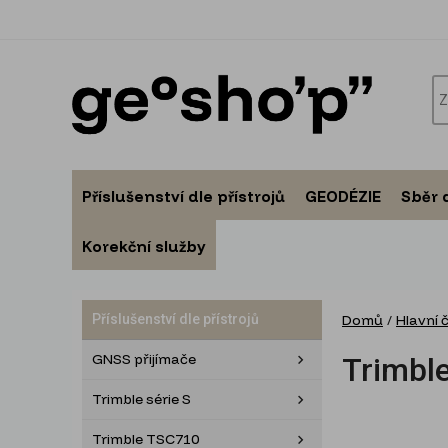
Příslušenství dle přístrojů
GEODÉZIE
Sběr 
Korekční služby
Příslušenství dle přístrojů
Domů
/
Hlavní 
GNSS přijímače
Trimbl
Trimble série S
Trimble TSC710