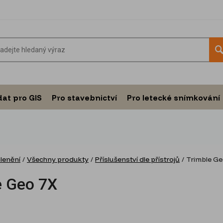
dat pro GIS
Pro stavebnictví
Pro letecké snímkování
členění
/
Všechny produkty
/
Příslušenství dle přístrojů
/
Trimble Ge
e Geo 7X