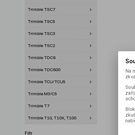
Trimble TSC7
Trimble TSC5
Trimble TSC3
Trimble TSC2
Trimble TDC6
Sou
Trimble TDC600
Na n
zkva
Trimble TCU/TCU5
Soub
zaří
Trimble M3/C5
scho
Trimble T7
Blok
zku
Trimble T10, T10X, T100
nabí
Filtr