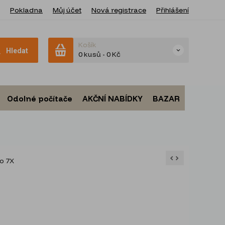
Pokladna
Můj účet
Nová registrace
Přihlášení
Košík
Hledat
0 kusů
-
0 Kč
Odolné počítače
AKČNÍ NABÍDKY
BAZAR
o 7X