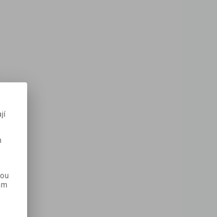
jí
m
kou
ám