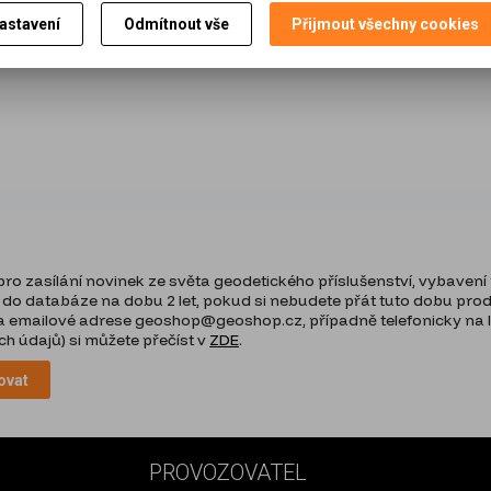
astavení
Odmítnout vše
Přijmout všechny cookies
o zasílání novinek ze světa geodetického příslušenství, vybavení p
 do databáze na dobu 2 let, pokud si nebudete přát tuto dobu prodlo
 emailové adrese geoshop@geoshop.cz, případně telefonicky na lin
h údajů) si můžete přečíst v
ZDE
.
ovat
PROVOZOVATEL