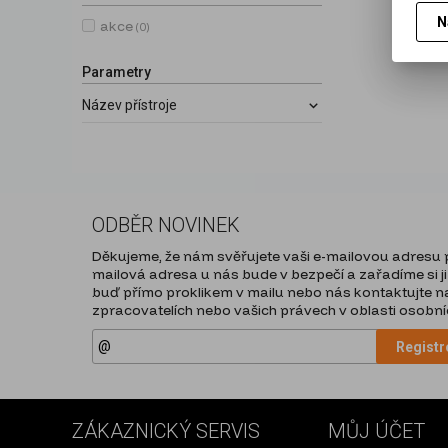
N
akce
(0)
Parametry
Název přístroje
ODBĚR NOVINEK
Děkujeme, že nám svěřujete vaši e-mailovou adresu pr
mailová adresa u nás bude v bezpečí a zařadíme si ji
buď přímo proklikem v mailu nebo nás kontaktujte na
zpracovatelích nebo vašich právech v oblasti osobníc
Registr
ZÁKAZNICKÝ SERVIS
MŮJ ÚČET