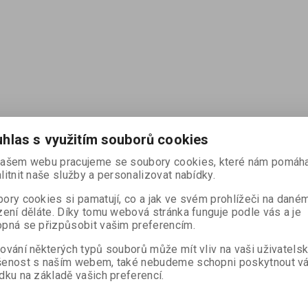
hlas s využitím souborů cookies
ašem webu pracujeme se soubory cookies, které nám pomáha
litnit naše služby a personalizovat nabídky.
ory cookies si pamatují, co a jak ve svém prohlížeči na dané
zení děláte. Díky tomu webová stránka funguje podle vás a je
pná se přizpůsobit vašim preferencím.
ování některých typů souborů může mít vliv na vaši uživatels
šenost s naším webem, také nebudeme schopni poskytnout v
dku na základě vašich preferencí.