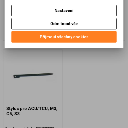
Katalogové číslo:
53708-00
Katalogové číslo:
HQJ27000
Nastavení
1 950 Kč (bez DPH)
5 780 Kč (bez DPH)
Odmítnout vše
Přidat do košíku
Přidat do košíku
Přijmout všechny cookies
Stylus pro ACU/TCU, M3,
C5, S3