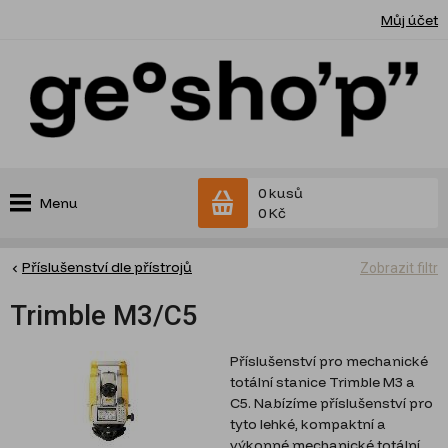
Můj účet
0 kusů
Menu
0 Kč
Příslušenství dle přístrojů
Zobrazit filtr
Trimble M3/C5
Příslušenství pro mechanické
totální stanice Trimble M3 a
C5. Nabízíme příslušenství pro
tyto lehké, kompaktní a
výkonné mechanické totální