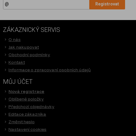
Registrovat
ZÁKAZNICKÝ SERVIS
O nás
Jak nakupovat
Obchodní podmínky
Kontakt
Informace o zpracovaní osobních údajů
MŮJ ÚČET
Nová registrace
Oblíbené položky
Předchozí objednávky
Editace zákazníka
Změnit heslo
Nastavení cookies