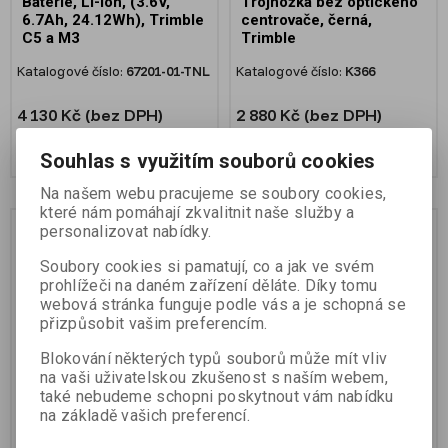
Baterie, Li-Ion, (3.6V,
Trojnožka bez optického
6.7Ah, 24.12Wh), Trimble
centrovače, černá,
C5 a M3
Trimble
Katalogové číslo:
67201-01-TNL
Katalogové číslo:
K366
4 130 Kč (bez DPH)
2 880 Kč (bez DPH)
Přidat do košíku
Přidat do košíku
Souhlas s využitím souborů cookies
Na našem webu pracujeme se soubory cookies,
které nám pomáhají zkvalitnit naše služby a
personalizovat nabídky.
Soubory cookies si pamatují, co a jak ve svém
prohlížeči na daném zařízení děláte. Díky tomu
webová stránka funguje podle vás a je schopná se
přizpůsobit vašim preferencím.
Blokování některých typů souborů může mít vliv
na vaši uživatelskou zkušenost s naším webem,
také nebudeme schopni poskytnout vám nabídku
Zdroj napětí
Nabíječka 2 baterií
na základě vašich preferencí.