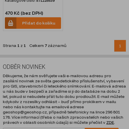
Katalogové číslo:
571225539
470 Kč (bez DPH)
Přidat do košíku
Strana
1
z
1
Celkem
7
záznamů
1
ODBĚR NOVINEK
Děkujeme, že nám svěřujete vaši e-mailovou adresu pro
zasílání novinek ze světa geodetického příslušenství, vybavení
pro GIS, stavebnictví či leteckého snímkování. E-mailová adresa
u nás bude v bezpečí a zařadíme si ji do databáze na dobu 2
let, pokud si nebudete přát tuto dobu prodloužit. E-mail můžete
kdykoliv z rozesílky odhlásit – buď přímo proklikem v mailu
nebo nás kontaktujte na emailové adrese
geoshop@geoshop.cz, případně telefonicky na lince 296 801
178. Více informací (třeba o našich zpracovatelích nebo vašich
právech v oblasti osobních údajů) si můžete přečíst v
ZDE
.