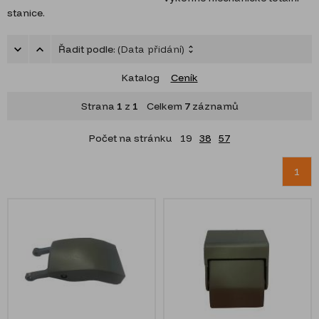
stanice.
Řadit podle:
(Data přidání)
Katalog
Ceník
Strana
1
z
1
Celkem
7
záznamů
Počet na stránku
19
38
57
1