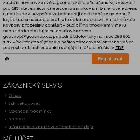
zasílání novinek ze světa geodetického příslušenství, vybavení
pro GIS, stavebnictví či leteckého snímkování. E-mailová adresa
u nás bude v bezpečí a zařadíme si ji do databáze na dobu 2
let, pokud si nebudete přát tuto dobu prodloužit. E-mail můžete
kdykoliv z rozesílky odhlásit – buď přímo proklikem v mailu
nebo nás kontaktujte na emailové adrese
geoshop@geoshop.cz, případně telefonicky na lince 296 801
178. Více informací (třeba o našich zpracovatelích nebo vašich
právech v oblasti osobních údajů) si můžete přečíst v
ZDE
.
Registrovat
ZÁKAZNICKÝ SERVIS
O nás
Jak nakupovat
Obchodní podmínky
Kontakt
Informace o zpracovaní osobních údajů
MŮJ ÚČET