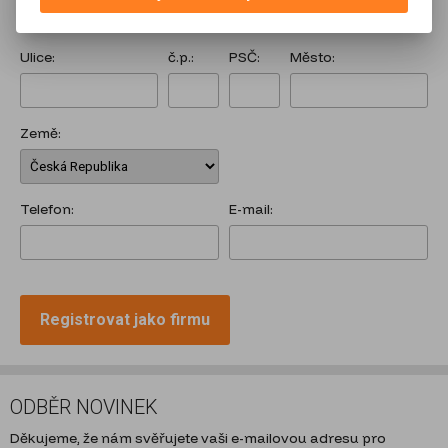
Ulice:
č.p.:
PSČ:
Město:
Země:
Telefon:
E-mail:
Registrovat jako firmu
ODBĚR NOVINEK
Děkujeme, že nám svěřujete vaši e-mailovou adresu pro