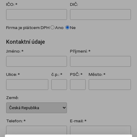
IČO: *
DIČ:
Firma je plátcem DPH
Ano
Ne
Kontaktní údaje
Jméno: *
Příjmení: *
Ulice: *
č.p.: *
PSČ: *
Město: *
Země:
Telefon: *
E-mail: *