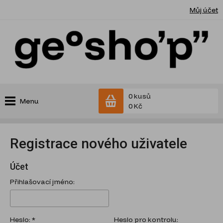
Můj účet
0 kusů
Menu
0 Kč
Registrace nového uživatele
Účet
Přihlašovací jméno:
Heslo: *
Heslo pro kontrolu: