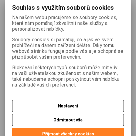
Souhlas s využitím souborů cookies
Fakturační adresa
Na našem webu pracujeme se soubory cookies,
Jméno:
Příjmení:
které nám pomáhají zkvalitnit naše služby a
personalizovat nabídky.
Soubory cookies si pamatují, co a jak ve svém
prohlížeči na daném zařízení děláte. Díky tomu
Ulice: , č.p.::
PSČ: Město:
webová stránka funguje podle vás a je schopná se
přizpůsobit vašim preferencím.
Blokování některých typů souborů může mít vliv
Země:
na vaši uživatelskou zkušenost s naším webem,
také nebudeme schopni poskytnout vám nabídku
na základě vašich preferencí.
Telefon:
E-mail:
Nastavení
Odmítnout vše
Dodací adresa
Jméno:
Příjmení:
Přijmout všechny cookies