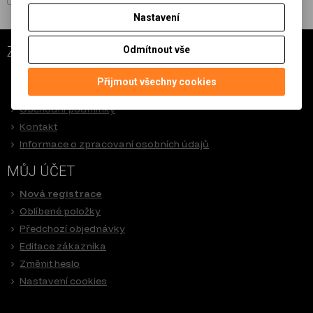
Nastavení
ZÁKAZNICKÝ SERVIS
Odmítnout vše
O nás
Přijmout všechny cookies
Jak nakupovat
Obchodní podmínky
Kontakt
Informace o zpracovaní osobních údajů
MŮJ ÚČET
Nová registrace
Oblíbené položky
Předchozí objednávky
Editace zákazníka
Změnit heslo
Nastavení cookies