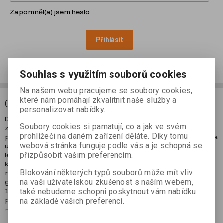
Zapomněl(a) jsem heslo
Přihlásit
Nemáte ještě účet?
Nová registrace
Souhlas s využitím souborů cookies
Na našem webu pracujeme se soubory cookies,
které nám pomáhají zkvalitnit naše služby a
ODBĚR NOVINEK
personalizovat nabídky.
Děkujeme, že nám svěřujete vaši e-mailovou adresu pro
Soubory cookies si pamatují, co a jak ve svém
zasílání novinek ze světa geodetického příslušenství, vybavení
prohlížeči na daném zařízení děláte. Díky tomu
pro GIS, stavebnictví či leteckého snímkování. E-mailová adresa
webová stránka funguje podle vás a je schopná se
u nás bude v bezpečí a zařadíme si ji do databáze na dobu 2
přizpůsobit vašim preferencím.
let, pokud si nebudete přát tuto dobu prodloužit. E-mail můžete
kdykoliv z rozesílky odhlásit – buď přímo proklikem v mailu
Blokování některých typů souborů může mít vliv
nebo nás kontaktujte na emailové adrese
na vaši uživatelskou zkušenost s naším webem,
geoshop@geoshop.cz, případně telefonicky na lince 296 801
178. Více informací (třeba o našich zpracovatelích nebo vašich
také nebudeme schopni poskytnout vám nabídku
právech v oblasti osobních údajů) si můžete přečíst v
ZDE
.
na základě vašich preferencí.
Registrovat