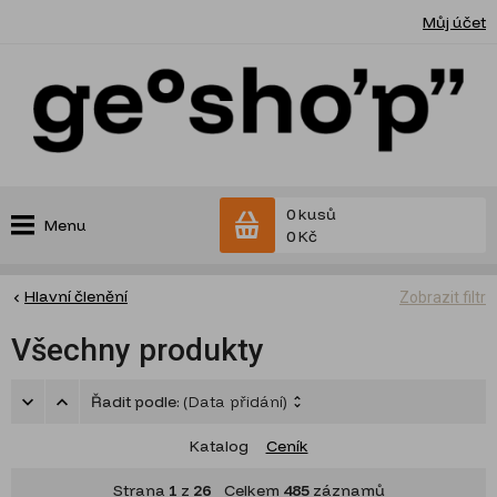
Můj účet
0 kusů
Menu
0 Kč
Hlavní členění
Zobrazit filtr
Všechny produkty
Řadit podle:
(Data přidání)
Katalog
Ceník
Strana
1
z
26
Celkem
485
záznamů