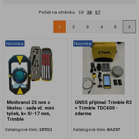
Počet na stránku
19
38
57
1
2
3
4
5
Novinka
Novinka
Minihranol 25 mm s
GNSS přijímač Trimble R2
libelou - sada vč. mini
+ Trimble TDC600 -
tyček, k= 0/-17 mm,
zdarma
Trimble
Katalogové číslo:
187311
Katalogové číslo:
BAZ67