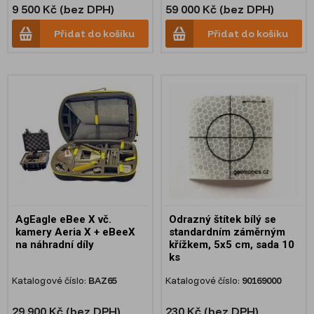
9 500 Kč (bez DPH)
59 000 Kč (bez DPH)
Přidat do košíku
Přidat do košíku
AgEagle eBee X vč.
Odrazný štítek bílý se
kamery Aeria X + eBeeX
standardním záměrným
na náhradní díly
křížkem, 5x5 cm, sada 10
ks
Katalogové číslo:
BAZ65
Katalogové číslo:
90169000
29 900 Kč (bez DPH)
230 Kč (bez DPH)