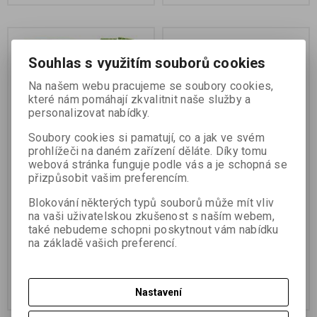
Souhlas s využitím souborů cookies
Na našem webu pracujeme se soubory cookies,
které nám pomáhají zkvalitnit naše služby a
personalizovat nabídky.
Soubory cookies si pamatují, co a jak ve svém
prohlížeči na daném zařízení děláte. Díky tomu
webová stránka funguje podle vás a je schopná se
Trimble Catalyst DA2 s
Nabíječka systémová pro
přizpůsobit vašim preferencím.
tyčkou a aplikací, vč.
2 Li-Ion baterie Trimble
školení
vč. zdroje napětí a kabelu
Blokování některých typů souborů může mít vliv
(EU)
na vaši uživatelskou zkušenost s naším webem,
také nebudeme schopni poskytnout vám nabídku
Katalogové číslo:
SET-
Katalogové číslo:
101075-00-04
na základě vašich preferencí.
CAT_DA2_Pole_Tr
30 530 Kč (bez DPH)
18 250 Kč (bez DPH)
Přidat do košíku
Přidat do košíku
Nastavení