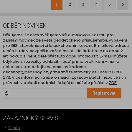
1
2
3
4
5
ODBĚR NOVINEK
Děkujeme, že nám svěřujete vaši e-mailovou adresu pro
zasílání novinek ze světa geodetického příslušenství, vybavení
pro GIS, stavebnictví či leteckého snímkování. E-mailová adresa
u nás bude v bezpečí a zařadíme si ji do databáze na dobu 2
let, pokud si nebudete přát tuto dobu prodloužit. E-mail můžete
kdykoliv z rozesílky odhlásit – buď přímo proklikem v mailu
nebo nás kontaktujte na emailové adrese
geoshop@geoshop.cz, případně telefonicky na lince 296 801
178. Více informací (třeba o našich zpracovatelích nebo vašich
právech v oblasti osobních údajů) si můžete přečíst v
ZDE
.
Registrovat
ZÁKAZNICKÝ SERVIS
O nás