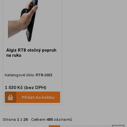
Algiz RT8 otočný popruh
na ruku
Katalogové číslo:
RT8-1022
1 530 Kč (bez DPH)
Přidat do košíku
Strana
1
z
26
Celkem
485
záznamů