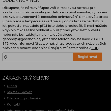
Děkujeme, že nám svěřujete vaši e-mailovou adresu pro
zasílání novinek ze světa geodetického příslušenství, vybavení
pro GIS, stavebnictví či leteckého snímkování. E-mailová adresa
u nás bude v bezpečí a zařadíme si ji do databáze na dobu 2
let, pokud si nebudete přát tuto dobu prodloužit. E-mail můžete
kdykoliv z rozesílky odhlásit – buď přímo proklikem v mailu
nebo nás kontaktujte na emailové adrese
geoshop@geoshop.cz, případně telefonicky na lince 296 801
178. Více informací (třeba o našich zpracovatelích nebo vašich
právech v oblasti osobních údajů) si můžete přečíst v
ZDE
.
Registrovat
ZÁKAZNICKÝ SERVIS
O nás
Jak nakupovat
Obchodní podmínky
Kontakt
Informace o zpracovaní osobních údajů