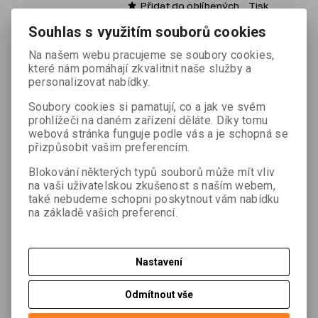
Přidat do oblíbených
Tisk
Souhlas s využitím souborů cookies
Na našem webu pracujeme se soubory cookies,
Hmotnost:
0,1 kg
které nám pomáhají zkvalitnit naše služby a
personalizovat nabídky.
Soubory cookies si pamatují, co a jak ve svém
prohlížeči na daném zařízení děláte. Díky tomu
Podrobný popis
webová stránka funguje podle vás a je schopná se
přizpůsobit vašim preferencím.
Specifikace:
Blokování některých typů souborů může mít vliv
na vaši uživatelskou zkušenost s naším webem,
také nebudeme schopni poskytnout vám nabídku
- Materiál: tvrzený plast
na základě vašich preferencí.
- Upínání na tyčku: pomocí rychloupínacích
šroubů
- Upínání ke kontrolní jednotce: bajonet
Nastavení
- Kompatibilita: držák kat. č.:
132797-GEO
Odmítnout vše
Dotaz na výrobek