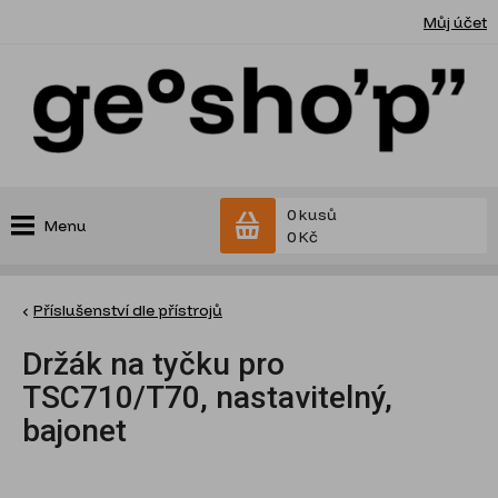
Můj účet
0 kusů
Menu
0 Kč
Příslušenství dle přístrojů
Držák na tyčku pro
TSC710/T70, nastavitelný,
bajonet