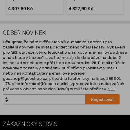
4 307,60 Kč
4 827,90 Kč
ODBĚR NOVINEK
Děkujeme, že nám svěřujete vaši e-mailovou adresu pro
zasílání novinek ze světa geodetického příslušenství, vybavení
pro GIS, stavebnictví či leteckého snímkování. E-mailová adresa
u nás bude v bezpečí a zařadíme si ji do databáze na dobu 2
let, pokud si nebudete přát tuto dobu prodloužit. E-mail můžete
kdykoliv z rozesílky odhlásit – buď přímo proklikem v mailu
nebo nás kontaktujte na emailové adrese
geoshop@geoshop.cz, případně telefonicky na lince 296 801
178. Více informací (třeba o našich zpracovatelích nebo vašich
právech v oblasti osobních údajů) si můžete přečíst v
ZDE
.
Registrovat
ZÁKAZNICKÝ SERVIS