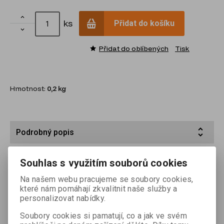

ks
Přidat do košíku

Přidat do oblíbených
Tisk
Hmotnost:
0,2 kg
Podrobný popis
Specifikace:
Souhlas s využitím souborů cookies
- Výška: 86,5 mm
Na našem webu pracujeme se soubory cookies,
které nám pomáhají zkvalitnit naše služby a
personalizovat nabídky.
Soubory cookies si pamatují, co a jak ve svém