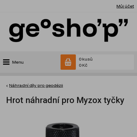
Můj účet
0 kusů
Menu
0 Kč
Náhradní díly pro geodézii
Hrot náhradní pro Myzox tyčky