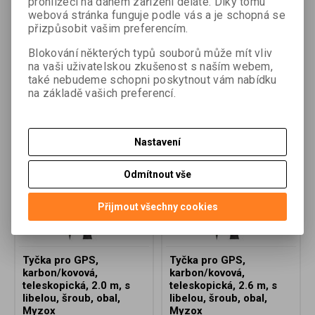
prohlížeči na daném zařízení děláte. Díky tomu
Dotaz na výrobek
webová stránka funguje podle vás a je schopná se
přizpůsobit vašim preferencím.
Doporučit výrobek
Blokování některých typů souborů může mít vliv
na vaši uživatelskou zkušenost s naším webem,
také nebudeme schopni poskytnout vám nabídku
Doporučujeme
na základě vašich preferencí.
Nastavení
Odmítnout vše
Přijmout všechny cookies
Tyčka pro GPS,
Tyčka pro GPS,
karbon/kovová,
karbon/kovová,
teleskopická, 2.0 m, s
teleskopická, 2.6 m, s
libelou, šroub, obal,
libelou, šroub, obal,
Myzox
Myzox