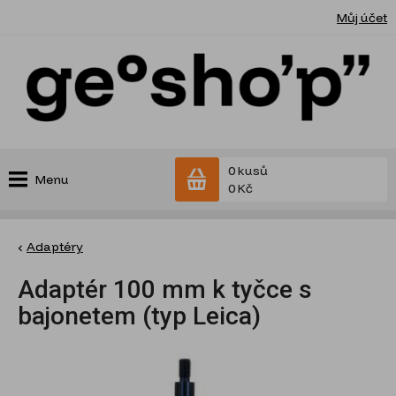
Můj účet
0 kusů
Menu
0 Kč
Adaptéry
Adaptér 100 mm k tyčce s
bajonetem (typ Leica)