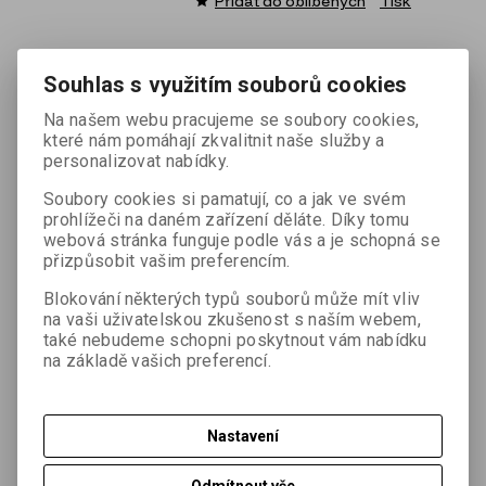
Přidat do oblíbených
Tisk
Souhlas s využitím souborů cookies
Hmotnost:
0,74 kg
Na našem webu pracujeme se soubory cookies,
které nám pomáhají zkvalitnit naše služby a
personalizovat nabídky.
Podrobný popis
Soubory cookies si pamatují, co a jak ve svém
prohlížeči na daném zařízení děláte. Díky tomu
Specifikace:
webová stránka funguje podle vás a je schopná se
přizpůsobit vašim preferencím.
- Materiál: Aluminium
Blokování některých typů souborů může mít vliv
- Rozměr: 25 x 27 x 135 mm
na vaši uživatelskou zkušenost s naším webem,
- Upínání: na trn Leika
také nebudeme schopni poskytnout vám nabídku
- Horní část - tyčka 9 mm
na základě vašich preferencí.
Nastavení
Dotaz na výrobek
Odmítnout vše