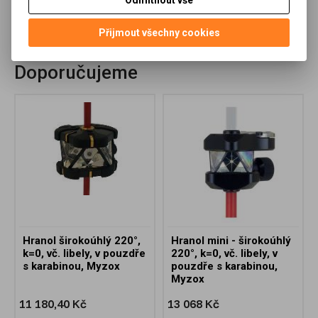
Doporučit výrobek
Přijmout všechny cookies
Doporučujeme
Hranol širokoúhlý 220°,
Hranol mini - širokoúhlý
k=0, vč. libely, v pouzdře
220°, k=0, vč. libely, v
s karabinou, Myzox
pouzdře s karabinou,
Myzox
11 180,40 Kč
13 068 Kč