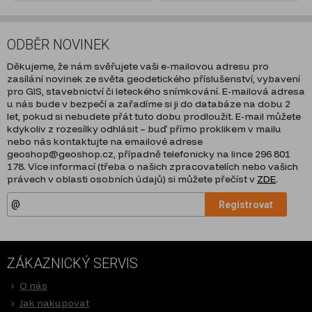
ODBĚR NOVINEK
Děkujeme, že nám svěřujete vaši e-mailovou adresu pro
zasílání novinek ze světa geodetického příslušenství, vybavení
pro GIS, stavebnictví či leteckého snímkování. E-mailová adresa
u nás bude v bezpečí a zařadíme si ji do databáze na dobu 2
let, pokud si nebudete přát tuto dobu prodloužit. E-mail můžete
kdykoliv z rozesílky odhlásit – buď přímo proklikem v mailu
nebo nás kontaktujte na emailové adrese
geoshop@geoshop.cz, případně telefonicky na lince 296 801
178. Více informací (třeba o našich zpracovatelích nebo vašich
právech v oblasti osobních údajů) si můžete přečíst v
ZDE
.
Registrovat
ZÁKAZNICKÝ SERVIS
O nás
Jak nakupovat