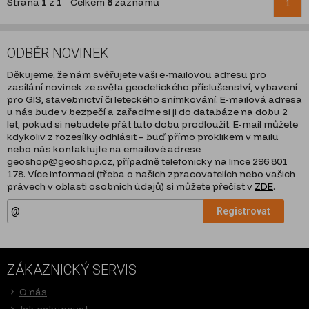
Strana
1
z
1
Celkem
8
záznamů
1
ODBĚR NOVINEK
Děkujeme, že nám svěřujete vaši e-mailovou adresu pro
zasílání novinek ze světa geodetického příslušenství, vybavení
pro GIS, stavebnictví či leteckého snímkování. E-mailová adresa
u nás bude v bezpečí a zařadíme si ji do databáze na dobu 2
let, pokud si nebudete přát tuto dobu prodloužit. E-mail můžete
kdykoliv z rozesílky odhlásit – buď přímo proklikem v mailu
nebo nás kontaktujte na emailové adrese
geoshop@geoshop.cz, případně telefonicky na lince 296 801
178. Více informací (třeba o našich zpracovatelích nebo vašich
právech v oblasti osobních údajů) si můžete přečíst v
ZDE
.
Registrovat
ZÁKAZNICKÝ SERVIS
O nás
Jak nakupovat