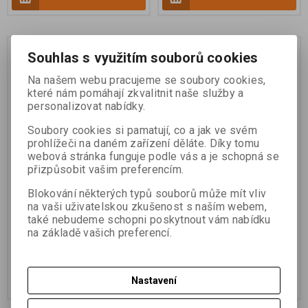
Souhlas s využitím souborů cookies
Na našem webu pracujeme se soubory cookies,
které nám pomáhají zkvalitnit naše služby a
personalizovat nabídky.
Soubory cookies si pamatují, co a jak ve svém
prohlížeči na daném zařízení děláte. Díky tomu
webová stránka funguje podle vás a je schopná se
přizpůsobit vašim preferencím.
Fólie ochranná, skleněná,
Hrot náhradní pro stylus k
pro T7
TSC710/TSC510/T7/TSC7/
Blokování některých typů souborů může mít vliv
na vaši uživatelskou zkušenost s naším webem,
také nebudeme schopni poskytnout vám nabídku
Katalogové číslo:
115895-01
Katalogové číslo:
119542
na základě vašich preferencí.
1 110 Kč (bez DPH)
200 Kč (bez DPH)
Přidat do košíku
Přidat do košíku
Nastavení