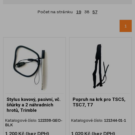
Počet na stránku
19
38
57
1
Stylus kovový, pasivní, vč.
Popruh na krk pro TSC5,
šňůrky a 2 náhradních
TSC7, T7
hrotů, Trimble
Katalogové číslo:
122338-GEO-
Katalogové číslo:
121344-01-1
BLK
1 200 Kč (bez DPH)
1 020 Kč (bez DPH)