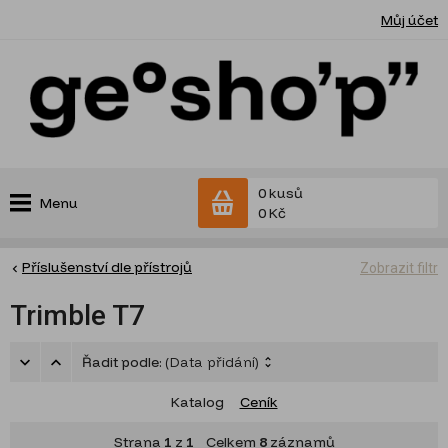
Můj účet
0 kusů
Menu
0 Kč
Příslušenství dle přístrojů
Zobrazit filtr
Trimble T7
Řadit podle:
(Data přidání)
Katalog
Ceník
Strana
1
z
1
Celkem
8
záznamů