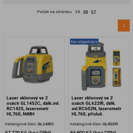
Počet na stránku
19
38
57
1
Na objednání
Laser sklonový ve 2
Laser sklonový ve 2
osách GL1452C, dálk.ovl.
osách GL622IR, dálk.
RC1425, laserometr
ovl.RC602N, laserometr
HL760, NiMH
HL760, přísluš.
Katalogové číslo:
GL1425C
Katalogové číslo:
GL622IR
57 770 Kč (bez DPH)
84 900 Kč (bez DPH)