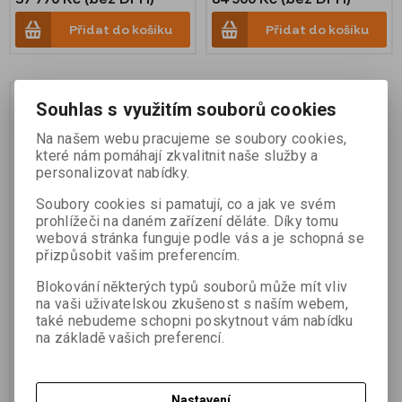
Přidat do košíku
Přidat do košíku
Souhlas s využitím souborů cookies
Na našem webu pracujeme se soubory cookies,
které nám pomáhají zkvalitnit naše služby a
personalizovat nabídky.
Soubory cookies si pamatují, co a jak ve svém
prohlížeči na daném zařízení děláte. Díky tomu
webová stránka funguje podle vás a je schopná se
přizpůsobit vašim preferencím.
Laser sklonový ve 2
osách GL622N, dálk.
Blokování některých typů souborů může mít vliv
ovl.RC602, laserometr
na vaši uživatelskou zkušenost s naším webem,
HL760, přísluš.
také nebudeme schopni poskytnout vám nabídku
na základě vašich preferencí.
Katalogové číslo:
GL622N
67 880 Kč (bez DPH)
Nastavení