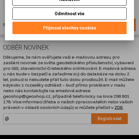
Přidat do košíku
Odmítnout vše
Strana
1
z
1
Celkem
3
záznamů
1
Přijmout všechny cookies
ODBĚR NOVINEK
Děkujeme, že nám svěřujete vaši e-mailovou adresu pro
zasílání novinek ze světa geodetického příslušenství, vybavení
pro GIS, stavebnictví či leteckého snímkování. E-mailová adresa
u nás bude v bezpečí a zařadíme si ji do databáze na dobu 2
let, pokud si nebudete přát tuto dobu prodloužit. E-mail můžete
kdykoliv z rozesílky odhlásit – buď přímo proklikem v mailu
nebo nás kontaktujte na emailové adrese
geoshop@geoshop.cz, případně telefonicky na lince 296 801
178. Více informací (třeba o našich zpracovatelích nebo vašich
právech v oblasti osobních údajů) si můžete přečíst v
ZDE
.
Registrovat