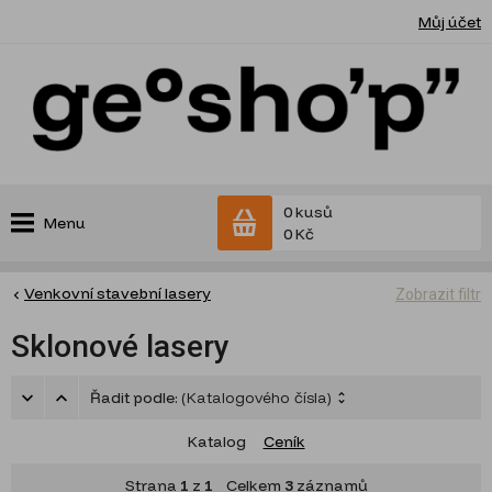
Můj účet
0 kusů
Menu
0 Kč
Venkovní stavební lasery
Zobrazit filtr
Sklonové lasery
Řadit podle:
(Katalogového čísla)
Katalog
Ceník
Strana
1
z
1
Celkem
3
záznamů