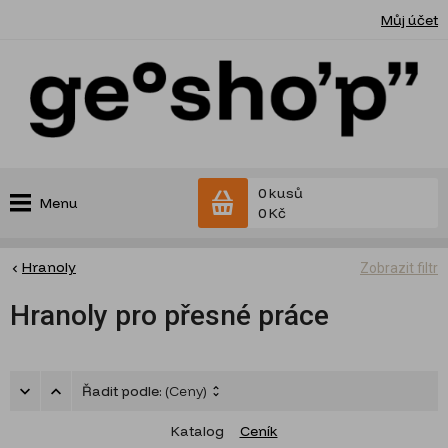
Můj účet
0 kusů
Menu
0 Kč
Hranoly
Zobrazit filtr
Hranoly pro přesné práce
Řadit podle:
(Ceny)
Katalog
Ceník