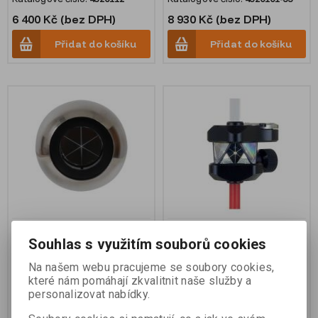
6 400 Kč (bez DPH)
8 930 Kč (bez DPH)
Přidat do košíku
Přidat do košíku
Hranol v kovové kouli,
Hranol mini - širokoúhlý
Souhlas s využitím souborů cookies
přesný, 50mm, k= -17 mm
220°, k=0, vč. libely, v
pouzdře s karabinou,
Na našem webu pracujeme se soubory cookies,
Myzox
které nám pomáhají zkvalitnit naše služby a
personalizovat nabídky.
Katalogové číslo:
5312001
Katalogové číslo:
Z-220P
10 250 Kč (bez DPH)
10 800 Kč (bez DPH)