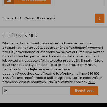
Strana
1
z
1
Celkem
6
záznamů
1
ODBĚR NOVINEK
Děkujeme, že nám svěřujete vaši e-mailovou adresu pro
zasílání novinek ze světa geodetického příslušenství, vybavení
pro GIS, stavebnictví či leteckého snímkování. E-mailová adresa
u nás bude v bezpečí a zařadíme si ji do databáze na dobu 2
let, pokud si nebudete přát tuto dobu prodloužit. E-mail můžete
kdykoliv z rozesílky odhlásit – buď přímo proklikem v mailu
nebo nás kontaktujte na emailové adrese
geoshop@geoshop.cz, případně telefonicky na lince 296 801
178. Více informací (třeba o našich zpracovatelích nebo vašich
právech v oblasti osobních údajů) si můžete přečíst v
ZDE
.
Registrovat