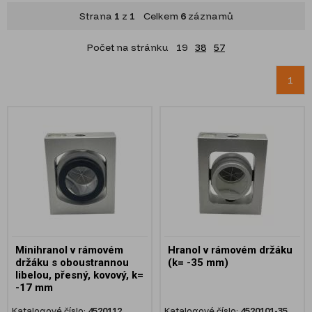
Strana
1
z
1
Celkem
6
záznamů
Počet na stránku
19
38
57
1
Minihranol v rámovém
Hranol v rámovém držáku
držáku s oboustrannou
(k= -35 mm)
libelou, přesný, kovový, k=
-17 mm
Katalogové číslo:
4520112
Katalogové číslo:
4520101-35