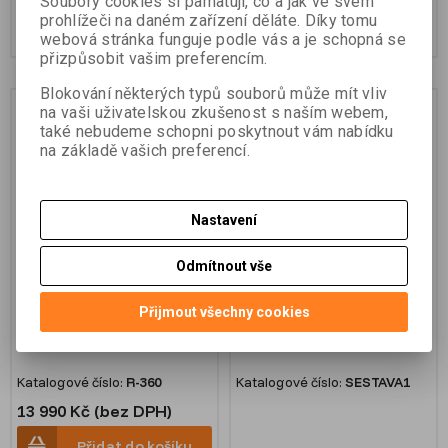
Soubory cookies si pamatují, co a jak ve svém
prohlížeči na daném zařízení děláte. Díky tomu
Přidat do košíku
Přidat do košíku
webová stránka funguje podle vás a je schopná se
přizpůsobit vašim preferencím.
Blokování některých typů souborů může mít vliv
Na objednání
na vaši uživatelskou zkušenost s naším webem,
také nebudeme schopni poskytnout vám nabídku
na základě vašich preferencí.
Nastavení
Odmítnout vše
Hranol mini kruhový 360°,
Trojpodstavcová sestava
k=-4.4mm, vč. libely, s
pro přesné práce
Přijmout všechny cookies
hrotem, v pouzdře, Myzox
Katalogové číslo:
R-360
Katalogové číslo:
SESTAVA1
13 990 Kč (bez DPH)
Přidat do košíku