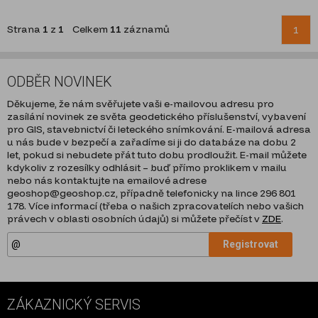
Strana
1
z
1
Celkem
11
záznamů
1
ODBĚR NOVINEK
Děkujeme, že nám svěřujete vaši e-mailovou adresu pro
zasílání novinek ze světa geodetického příslušenství, vybavení
pro GIS, stavebnictví či leteckého snímkování. E-mailová adresa
u nás bude v bezpečí a zařadíme si ji do databáze na dobu 2
let, pokud si nebudete přát tuto dobu prodloužit. E-mail můžete
kdykoliv z rozesílky odhlásit – buď přímo proklikem v mailu
nebo nás kontaktujte na emailové adrese
geoshop@geoshop.cz, případně telefonicky na lince 296 801
178. Více informací (třeba o našich zpracovatelích nebo vašich
právech v oblasti osobních údajů) si můžete přečíst v
ZDE
.
Registrovat
ZÁKAZNICKÝ SERVIS