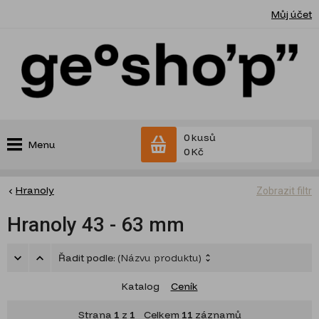
Můj účet
0 kusů
Menu
0 Kč
Hranoly
Zobrazit filtr
Hranoly 43 - 63 mm
Řadit podle:
(Názvu produktu)
Katalog
Ceník
Strana
1
z
1
Celkem
11
záznamů