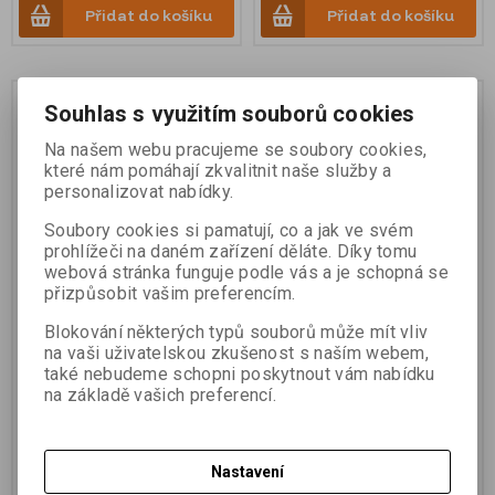
Přidat do košíku
Přidat do košíku
Souhlas s využitím souborů cookies
Na našem webu pracujeme se soubory cookies,
které nám pomáhají zkvalitnit naše služby a
personalizovat nabídky.
Soubory cookies si pamatují, co a jak ve svém
prohlížeči na daném zařízení děláte. Díky tomu
webová stránka funguje podle vás a je schopná se
přizpůsobit vašim preferencím.
Hranol, sklopný, kovové
Hrot s libelou na
tělo (KTR)
všesměrový hranol (v.15
Blokování některých typů souborů může mít vliv
cm)
na vaši uživatelskou zkušenost s naším webem,
také nebudeme schopni poskytnout vám nabídku
na základě vašich preferencí.
Katalogové číslo:
724826
Katalogové číslo:
HROT15
6 870 Kč (bez DPH)
1 790 Kč (bez DPH)
Nastavení
Přidat do košíku
Přidat do košíku